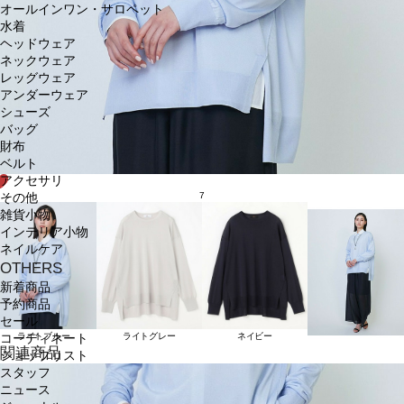
オールインワン・サロペット
水着
ヘッドウェア
ネックウェア
レッグウェア
アンダーウェア
シューズ
バッグ
財布
ベルト
アクセサリ
7
その他
雑貨小物
インテリア小物
ネイルケア
OTHERS
新着商品
予約商品
セール
ライトブルー
ライトグレー
ネイビー
コーディネート
関連商品
ショップリスト
スタッフ
ニュース