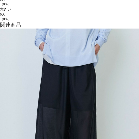
（0％）
大きい
0人
（0％）
関連商品