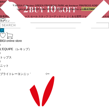
BRAND
COUTURIER
MOGA Collection
GREEN
FRAPBOIS PARK
wb
feerique
FRAPBOIS
ADIEU
TRISTESSE
congés payés
LOISIR
Julier
MOGA
L'EQUIPE
endalence
unbilanc
BIGI online store
新着商品
(ライブ)
ニュース
セール
スタッフ
コーディネート
よくある質問
ジャーナル
お問い合わ
ログイン
BIGI online store
/
L'EQUIPE
（レキップ）
/
トップス
/
ニット
/
ブライトレーヨンニットプルオーバー