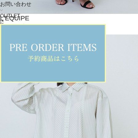
お問い合わせ
OUTLET
L'EQUIPE
パンツ
(ぱんつ)
/
¥15,400