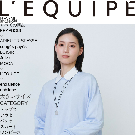
BRAND
BUY10%OFF
すべての商品
FRAPBOIS
ADIEU TRISTESSE
congés payés
LOISIR
Julier
MOGA
L'EQUIPE
endalence
unbilanc
大きいサイズ
CATEGORY
トップス
アウター
パンツ
スカート
ワンピース