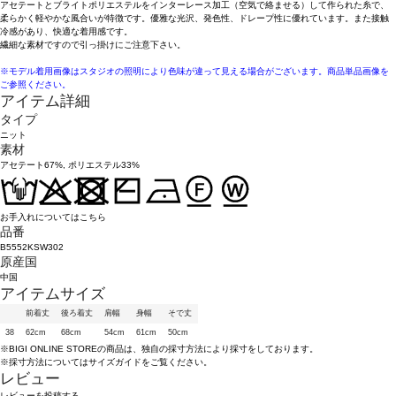
アセテートとブライトポリエステルをインターレース加工（空気で絡ませる）して作られた糸で、
柔らかく軽やかな風合いが特徴です。優雅な光沢、発色性、ドレープ性に優れています。また接触
冷感があり、快適な着用感です。
繊細な素材ですので引っ掛けにご注意下さい。
※モデル着用画像はスタジオの照明により色味が違って見える場合がございます。商品単品画像を
ご参照ください。
アイテム詳細
タイプ
ニット
素材
アセテート67%, ポリエステル33%
お手入れについてはこちら
品番
B5552KSW302
原産国
中国
アイテムサイズ
前着丈
後ろ着丈
肩幅
身幅
そで丈
38
62cm
68cm
54cm
61cm
50cm
※BIGI ONLINE STOREの商品は、独自の採寸方法により採寸をしております。
※採寸方法については
サイズガイド
をご覧ください。
レビュー
レビューを投稿する