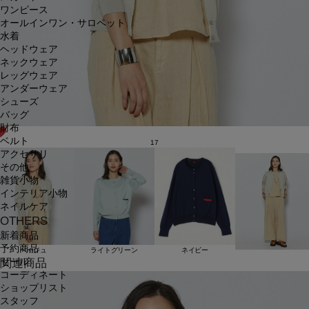
ワンピース
オールインワン・サロペット
水着
ヘッドウェア
ネックウェア
レッグウェア
アンダーウェア
シューズ
バッグ
財布
ベルト
17
アクセサリ
その他
雑貨小物
インテリア小物
ネイルケア
OTHERS
新着商品
予約商品
ベージュ
ライトグリーン
ネイビー
セール
関連商品
コーディネート
ショップリスト
スタッフ