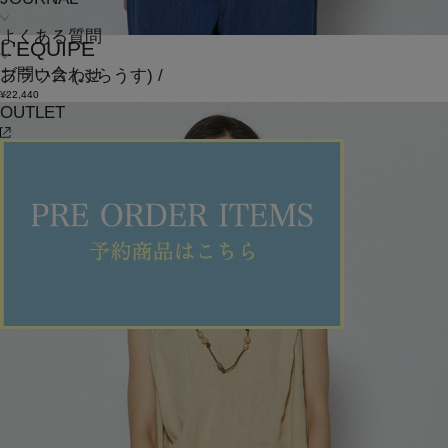
よくある質問
L'EQUIPE
お問い合わせ
ブラウス
(ぶらうす)
/
¥22,440
OUTLET