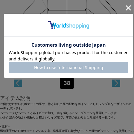
Length
54.3cm
38
アイテム説明
片側だけに付いたポケットの裏や、襟と前たて裏の配色をポイントにしたシンプルなデザインのカ
ーディガンです。
ベーシックなベージュとネイビーに加え、春を感じるミントグリーンを展開しています。
シルク混の心地よい肌触りと程よいサイズ感で、季節の変わり目に活躍する一枚です。
<素材>
極細番手の2/120のコットンシルク糸。繊維長が長い希少なアメリカ産のピマコットンを使用してい