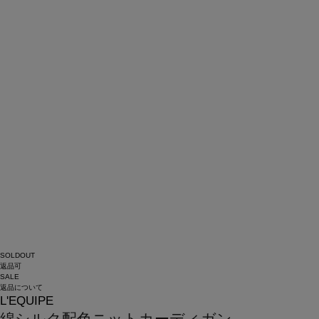
SOLDOUT
返品可
SALE
返品について
L'EQUIPE
綿シルク配色ニットカーディガン