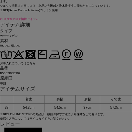
ます。
シルクを混紡する事により、上品な光沢感と吸水吸湿性に優れた糸になっています。
※BCI(Better Cotton Initiative)コットン使用
26.3月カタログ掲載アイテム
アイテム詳細
タイプ
カーディガン
素材
綿70%, 絹30%
お手入れについてはこちら
品番
B5562KCD302
原産国
中国
アイテムサイズ
着丈
身幅
肩幅
そで丈
38
54.3cm
54.5cm
37cm
57.3cm
※BIGI ONLINE STOREの商品は、独自の採寸方法により採寸をしております。
※採寸方法については
サイズガイド
をご覧ください。
レビュー
レビューを投稿する