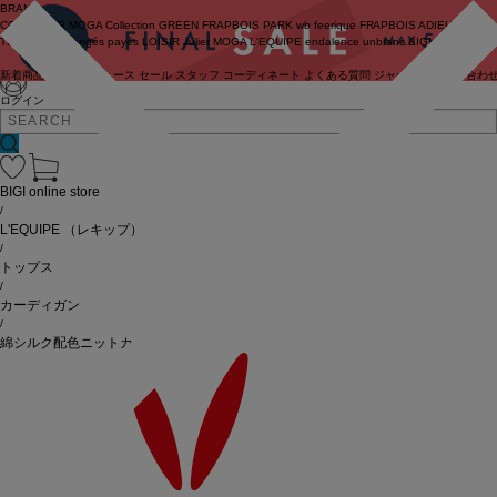
BRAND
COUTURIER
MOGA Collection
GREEN
FRAPBOIS PARK
wb
feerique
FRAPBOIS
ADIEU
TRISTESSE
congés payés
LOISIR
Julier
MOGA
L'EQUIPE
endalence
unbilanc
BIGI online store
新着商品
(ライブ)
ニュース
セール
スタッフ
コーディネート
よくある質問
ジャーナル
お問い合わ
ログイン
BIGI online store
/
L'EQUIPE
（レキップ）
/
トップス
/
カーディガン
/
綿シルク配色ニットカーディガン