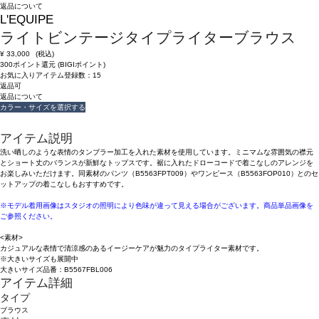
返品について
L'EQUIPE
ライトビンテージタイプライターブラウス
¥
33,000
(税込)
300ポイント還元 (BIGIポイント)
お気に入りアイテム登録数：
15
返品可
返品について
カラー・サイズを選択する
アイテム説明
洗い晒しのような表情のタンブラー加工を入れた素材を使用しています。ミニマムな雰囲気の襟元
とショート丈のバランスが新鮮なトップスです。裾に入れたドローコードで着こなしのアレンジを
お楽しみいただけます。同素材のパンツ（B5563FPT009）やワンピース（B5563FOP010）とのセ
ットアップの着こなしもおすすめです。
※モデル着用画像はスタジオの照明により色味が違って見える場合がございます。商品単品画像を
ご参照ください。
<素材>
カジュアルな表情で清涼感のあるイージーケアが魅力のタイプライター素材です。
※大きいサイズも展開中
大きいサイズ品番：B5567FBL006
アイテム詳細
タイプ
ブラウス