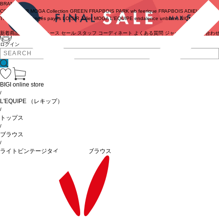
BRAND
COUTURIER
MOGA Collection
GREEN
FRAPBOIS PARK
wb
feerique
FRAPBOIS
ADIEU
TRISTESSE
congés payés
LOISIR
Julier
MOGA
L'EQUIPE
endalence
unbilanc
BIGI online store
新着商品
(ライブ)
ニュース
セール
スタッフ
コーディネート
よくある質問
ジャーナル
お問い合わ
ログイン
BIGI online store
/
L'EQUIPE
（レキップ）
/
トップス
/
ブラウス
/
ライトビンテージタイプライターブラウス