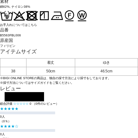
素材
綿62%, ナイロン38%
お手入れについてはこちら
品番
B5563FBL006
原産国
フィリピン
アイテムサイズ
着丈
ゆき
38
50cm
46.5cm
※BIGI ONLINE STOREの商品は、独自の採寸方法により採寸をしております。
※採寸方法については
サイズガイド
をご覧ください。
レビュー
レビューを投稿する
総合評価
☆☆☆☆☆
0
（0件のレビュー）
★★★★★
0人
（0％）
★★★★☆
0人