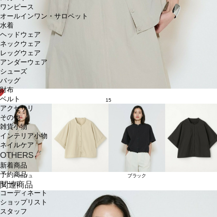
ワンピース
オールインワン・サロペット
水着
ヘッドウェア
ネックウェア
レッグウェア
アンダーウェア
シューズ
バッグ
財布
ベルト
15
アクセサリ
その他
雑貨小物
インテリア小物
ネイルケア
OTHERS
新着商品
予約商品
ベージュ
ブラック
セール
関連商品
コーディネート
ショップリスト
スタッフ