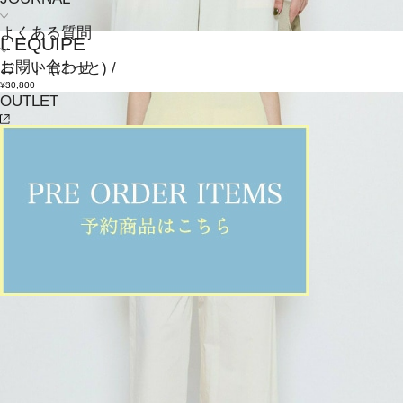
よくある質問
L'EQUIPE
お問い合わせ
ニット
(にっと)
/
¥30,800
OUTLET