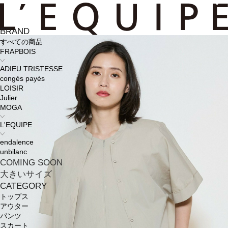
BRAND
すべての商品
FRAPBOIS
ADIEU TRISTESSE
congés payés
LOISIR
Julier
MOGA
L'EQUIPE
endalence
unbilanc
COMING SOON
大きいサイズ
CATEGORY
トップス
アウター
パンツ
スカート