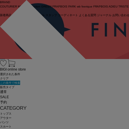
BRAND
COUTURIER
MOGA Collection
GREEN
FRAPBOIS PARK
wb
feerique
FRAPBOIS
ADIEU TRIST
新着商品
(ライブ)
ニュース
セール
スタッフ
コーディネート
よくある質問
ジャーナル
お問い合わ
ログイン
BIGI online store
選択された条件
クリア
この条件で検索
販売タイプ
通常
SALE
予約
CATEGORY
トップス
アウター
パンツ
スカート