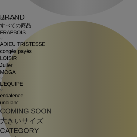
BRAND
シルバー系
すべての商品
FRAPBOIS
ADIEU TRISTESSE
congés payés
LOISIR
Julier
MOGA
L'EQUIPE
endalence
unbilanc
COMING SOON
大きいサイズ
CATEGORY