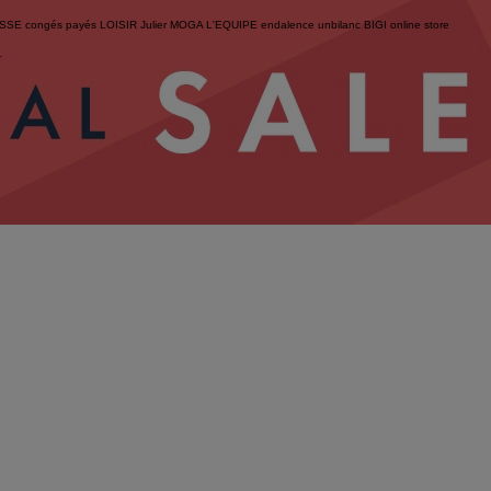
ESSE
congés payés
LOISIR
Julier
MOGA
L'EQUIPE
endalence
unbilanc
BIGI online store
せ