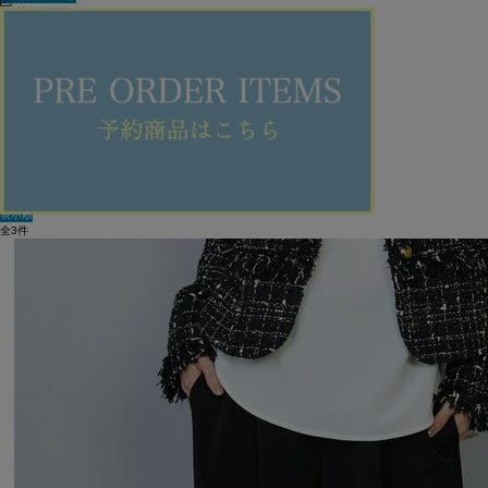
60件
新着順
単色表示
絞り込む
表示順
全3件