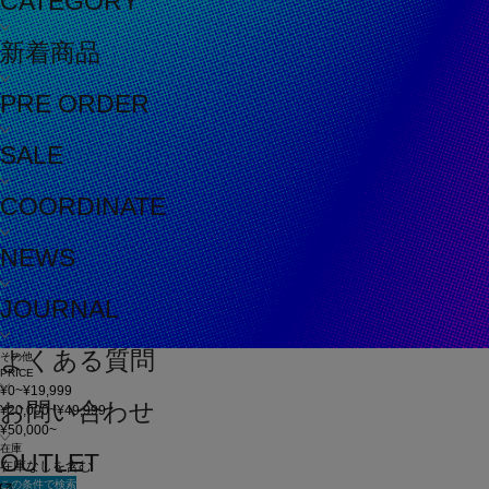
CATEGORY
新着商品
PRE ORDER
SALE
COORDINATE
NEWS
JOURNAL
よくある質問
その他
PRICE
¥0~¥19,999
お問い合わせ
¥20,000~¥49,999
¥50,000~
在庫
OUTLET
在庫なしを含む
この条件で検索