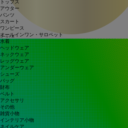
トップス
アウター
パンツ
スカート
ワンピース
オールインワン・サロペット
ゴールド系
水着
ヘッドウェア
ネックウェア
レッグウェア
アンダーウェア
シューズ
バッグ
財布
ベルト
アクセサリ
その他
雑貨小物
インテリア小物
ネイルケア