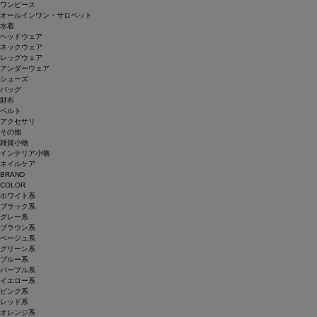
ワンピース
オールインワン・サロペット
水着
ヘッドウェア
ネックウェア
レッグウェア
アンダーウェア
シューズ
バッグ
財布
ベルト
アクセサリ
その他
雑貨小物
インテリア小物
ネイルケア
BRAND
COLOR
ホワイト系
ブラック系
グレー系
ブラウン系
ベージュ系
グリーン系
ブルー系
パープル系
イエロー系
ピンク系
レッド系
オレンジ系