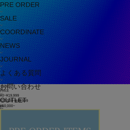
PRE ORDER
SALE
COORDINATE
NEWS
JOURNAL
よくある質問
お問い合わせ
その他
PRICE
¥0~¥19,999
OUTLET
¥20,000~¥49,999
¥50,000~
在庫
在庫なしを含む
この条件で検索
60件