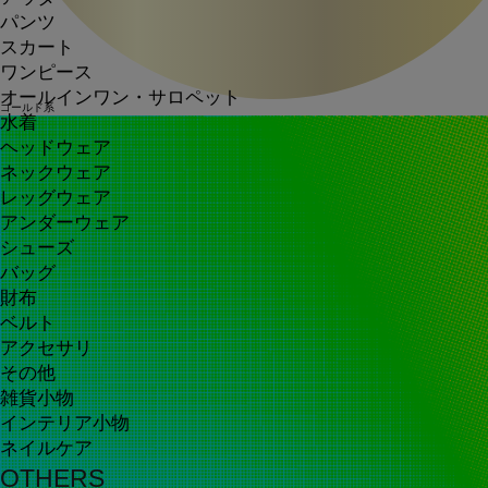
パンツ
スカート
ワンピース
オールインワン・サロペット
ゴールド系
水着
ヘッドウェア
ネックウェア
レッグウェア
アンダーウェア
シューズ
バッグ
財布
ベルト
アクセサリ
その他
雑貨小物
インテリア小物
ネイルケア
OTHERS