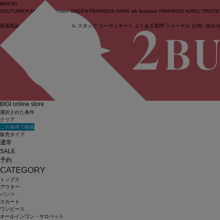
BRAND
COUTURIER
MOGA Collection
GREEN
FRAPBOIS PARK
wb
feerique
FRAPBOIS
ADIEU TRIST
新着商品
(ライブ)
ニュース
セール
スタッフ
コーディネート
よくある質問
ジャーナル
お問い合わ
ログイン
BIGI online store
選択された条件
クリア
この条件で検索
販売タイプ
通常
SALE
予約
CATEGORY
トップス
アウター
パンツ
スカート
ワンピース
オールインワン・サロペット