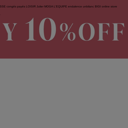
ESSE
congés payés
LOISIR
Julier
MOGA
L'EQUIPE
endalence
unbilanc
BIGI online store
せ