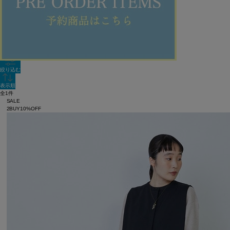
新着順
単色表示
絞り込む
表示順
全1件
SALE
2BUY10%OFF