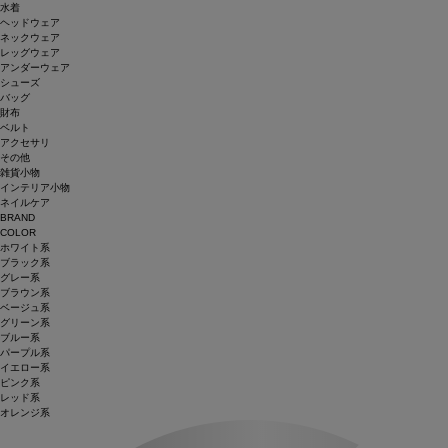
水着
ヘッドウェア
ネックウェア
レッグウェア
アンダーウェア
シューズ
バッグ
財布
ベルト
アクセサリ
その他
雑貨小物
インテリア小物
ネイルケア
BRAND
COLOR
ホワイト系
ブラック系
グレー系
ブラウン系
ベージュ系
グリーン系
ブルー系
パープル系
イエロー系
ピンク系
レッド系
オレンジ系