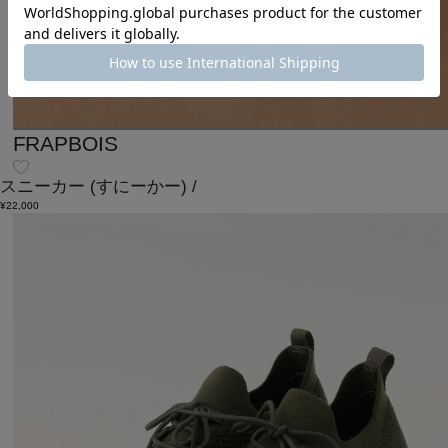
FRAPBOIS
スニーカー
(すにーかー)
/
¥22,000