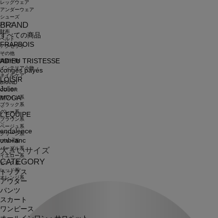
レッグウェア
アンダーウェア
シューズ
BRAND
バッグ
財布
すべての商品
ベルト
FRAPBOIS
アクセサリ
その他
ADIEU TRISTESSE
雑貨小物
インテリア小物
congés payés
ネイルケア
LOISIR
BRAND
Julier
COLOR
ホワイト系
MOGA
ブラック系
グレー系
L'EQUIPE
ブラウン系
ベージュ系
endalence
グリーン系
unbilanc
ブルー系
パープル系
大きいサイズ
イエロー系
CATEGORY
ピンク系
レッド系
トップス
オレンジ系
アウター
パンツ
スカート
ワンピース