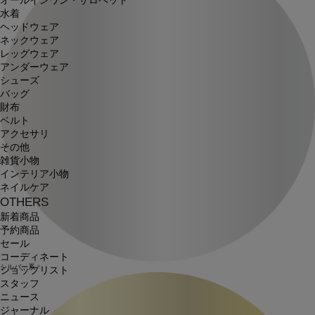
オールインワン・サロペット
水着
ヘッドウェア
ネックウェア
レッグウェア
アンダーウェア
シューズ
バッグ
財布
ベルト
アクセサリ
その他
雑貨小物
インテリア小物
ネイルケア
OTHERS
新着商品
予約商品
セール
コーディネート
シルバー系
ショップリスト
スタッフ
ニュース
ジャーナル