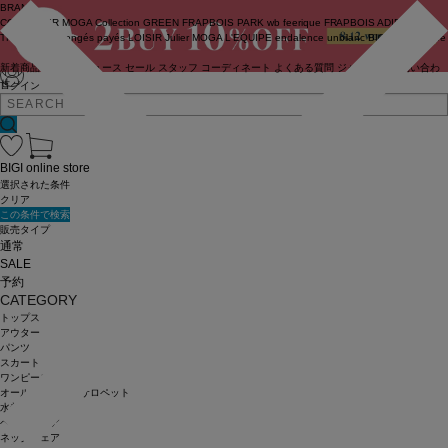
BRAND
COUTURIER
MOGA Collection
GREEN
FRAPBOIS PARK
wb
feerique
FRAPBOIS
ADIEU
TRISTESSE
congés payés
LOISIR
Julier
MOGA
L'EQUIPE
endalence
unbilanc
BIGI online store
新着商品
(ライブ)
ニュース
セール
スタッフ
コーディネート
よくある質問
ジャーナル
お問い合わ
せ
ログイン
BIGI online store
選択された条件
クリア
この条件で検索
販売タイプ
通常
SALE
予約
CATEGORY
トップス
アウター
パンツ
スカート
ワンピース
オールインワン・サロペット
水着
ヘッドウェア
ネックウェア