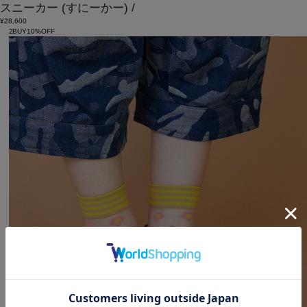
スニーカー
(すにーかー)
/
¥28,600
2BUY10%OFF