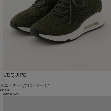
L'EQUIPE
スニーカー
(すにーかー)
/
¥30,800
2BUY10%OFF