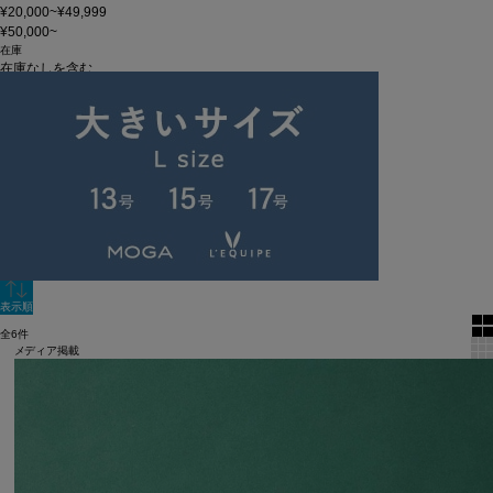
¥20,000~¥49,999
¥50,000~
在庫
在庫なしを含む
この条件で検索
60件
新着順
単色表示
絞り込む
表示順
全6件
メディア掲載