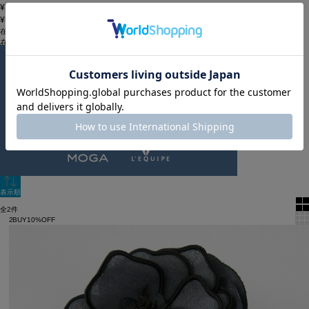
¥20,000~¥49,999
¥50,000~
在庫
在庫なしを含む
この条件で検索
60件
新着順
単色表示
絞り込む
表示順
全2件
2BUY10%OFF