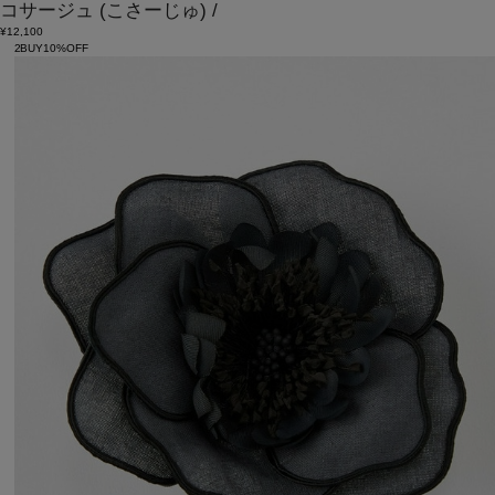
コサージュ
(こさーじゅ)
/
¥12,100
2BUY10%OFF