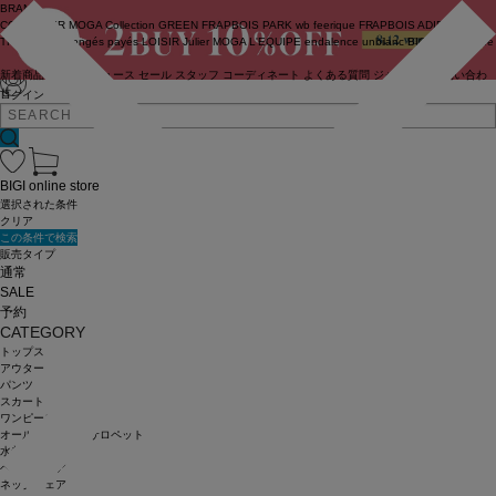
BRAND
COUTURIER
MOGA Collection
GREEN
FRAPBOIS PARK
wb
feerique
FRAPBOIS
ADIEU
TRISTESSE
congés payés
LOISIR
Julier
MOGA
L'EQUIPE
endalence
unbilanc
BIGI online store
新着商品
(ライブ)
ニュース
セール
スタッフ
コーディネート
よくある質問
ジャーナル
お問い合わ
せ
ログイン
BIGI online store
選択された条件
クリア
この条件で検索
販売タイプ
通常
SALE
予約
CATEGORY
トップス
アウター
パンツ
スカート
ワンピース
オールインワン・サロペット
水着
ヘッドウェア
ネックウェア