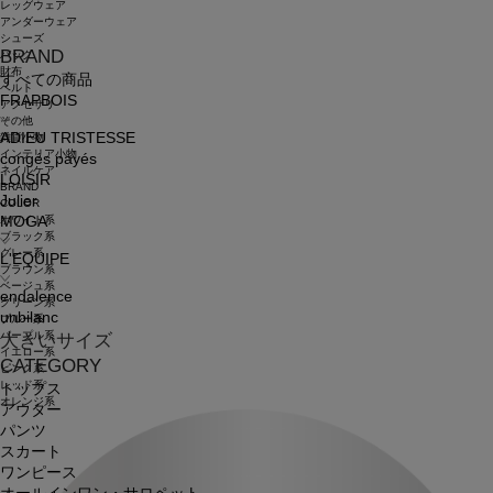
レッグウェア
アンダーウェア
シューズ
BRAND
バッグ
財布
すべての商品
ベルト
FRAPBOIS
アクセサリ
その他
ADIEU TRISTESSE
雑貨小物
インテリア小物
congés payés
ネイルケア
LOISIR
BRAND
Julier
COLOR
ホワイト系
MOGA
ブラック系
グレー系
L'EQUIPE
ブラウン系
ベージュ系
endalence
グリーン系
unbilanc
ブルー系
パープル系
大きいサイズ
イエロー系
CATEGORY
ピンク系
レッド系
トップス
オレンジ系
アウター
パンツ
スカート
ワンピース