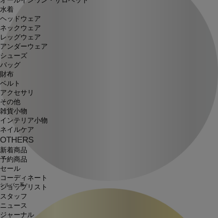
オールインワン・サロペット
水着
ヘッドウェア
ネックウェア
レッグウェア
アンダーウェア
シューズ
バッグ
財布
ベルト
アクセサリ
その他
雑貨小物
インテリア小物
ネイルケア
OTHERS
新着商品
予約商品
セール
コーディネート
シルバー系
ショップリスト
スタッフ
ニュース
ジャーナル