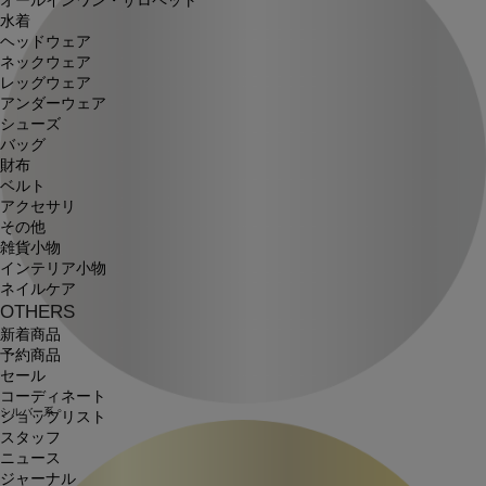
オールインワン・サロペット
水着
ヘッドウェア
ネックウェア
レッグウェア
アンダーウェア
シューズ
バッグ
財布
ベルト
アクセサリ
その他
雑貨小物
インテリア小物
ネイルケア
OTHERS
新着商品
予約商品
セール
コーディネート
シルバー系
ショップリスト
スタッフ
ニュース
ジャーナル