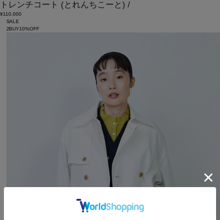
トレンチコート
(とれんちこーと)
/
¥110,000
SALE
2BUY10%OFF