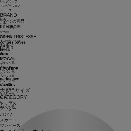
レッグウェア
アンダーウェア
シューズ
BRAND
バッグ
財布
すべての商品
ベルト
FRAPBOIS
アクセサリ
その他
ADIEU TRISTESSE
雑貨小物
インテリア小物
congés payés
ネイルケア
LOISIR
BRAND
Julier
COLOR
ホワイト系
MOGA
ブラック系
グレー系
L'EQUIPE
ブラウン系
ベージュ系
endalence
グリーン系
unbilanc
ブルー系
パープル系
大きいサイズ
イエロー系
CATEGORY
ピンク系
レッド系
トップス
オレンジ系
アウター
パンツ
スカート
ワンピース