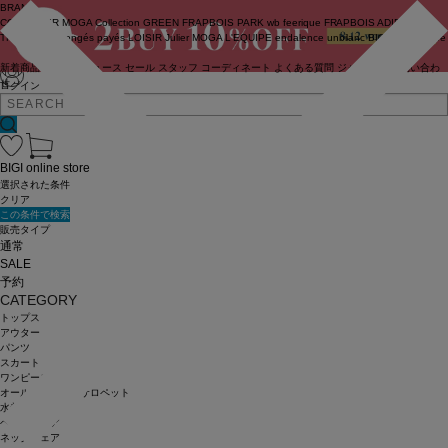
BRAND
COUTURIER
MOGA Collection
GREEN
FRAPBOIS PARK
wb
feerique
FRAPBOIS
ADIEU
TRISTESSE
congés payés
LOISIR
Julier
MOGA
L'EQUIPE
endalence
unbilanc
BIGI online store
新着商品
(ライブ)
ニュース
セール
スタッフ
コーディネート
よくある質問
ジャーナル
お問い合わ
せ
ログイン
BIGI online store
選択された条件
クリア
この条件で検索
販売タイプ
通常
SALE
予約
CATEGORY
トップス
アウター
パンツ
スカート
ワンピース
オールインワン・サロペット
水着
ヘッドウェア
ネックウェア