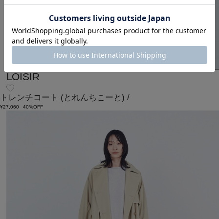
LOISIR
トレンチコート
(とれんちこーと)
/
¥27,060
40%OFF