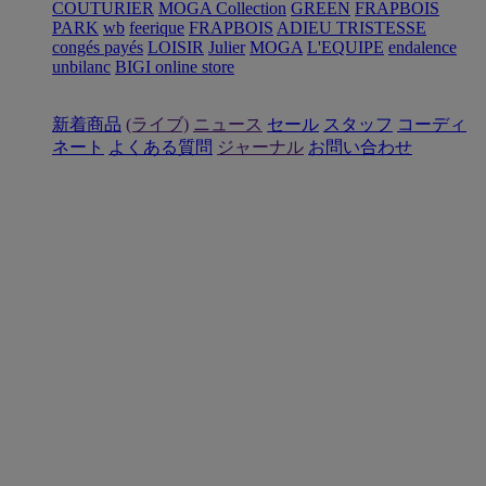
COUTURIER
MOGA Collection
GREEN
FRAPBOIS
PARK
wb
feerique
FRAPBOIS
ADIEU TRISTESSE
congés payés
LOISIR
Julier
MOGA
L'EQUIPE
endalence
unbilanc
BIGI online store
新着商品
(ライブ)
ニュース
セール
スタッフ
コーディ
ネート
よくある質問
ジャーナル
お問い合わせ