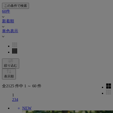
この条件で検索
60件
新着順
単色表示
絞り込む
表示順
全2125 件中 1 ～ 60 件
1
2
3
4
NEW