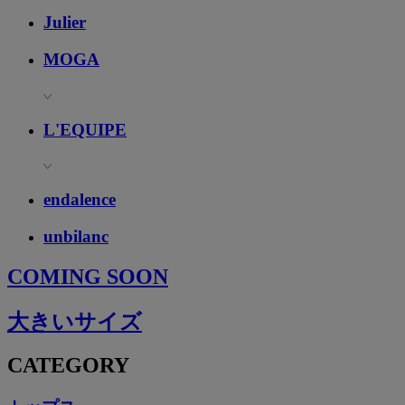
Julier
MOGA
L'EQUIPE
endalence
unbilanc
COMING SOON
大きいサイズ
CATEGORY