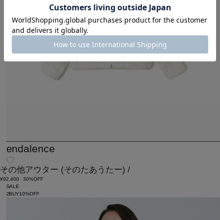
endalence
その他アウター
(そのたあうたー)
/
¥92,400
30%OFF
SALE
2BUY10%OFF