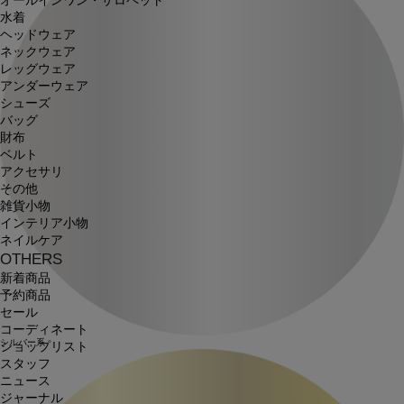
オールインワン・サロペット
水着
ヘッドウェア
ネックウェア
レッグウェア
アンダーウェア
シューズ
バッグ
財布
ベルト
アクセサリ
その他
雑貨小物
インテリア小物
ネイルケア
OTHERS
新着商品
予約商品
セール
コーディネート
シルバー系
ショップリスト
スタッフ
ニュース
ジャーナル