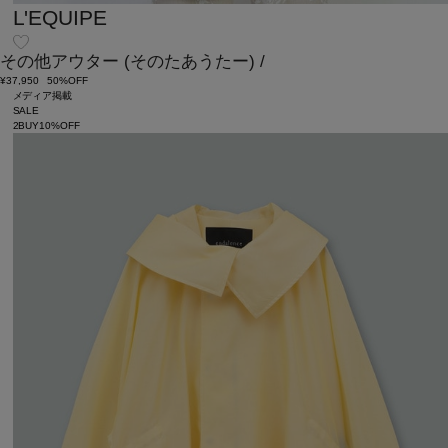
L'EQUIPE
その他アウター
(そのたあうたー)
/
¥37,950
50%OFF
メディア掲載
SALE
2BUY10%OFF