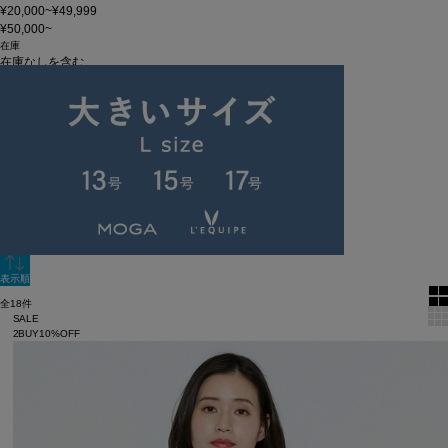
¥20,000~¥49,999
¥50,000~
在庫
在庫なしを含む
この条件で検索
60件
新着順
単色表示
絞り込む
表示順
全18件
SALE
2BUY10%OFF