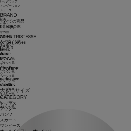
レッグウェア
アンダーウェア
シューズ
BRAND
バッグ
財布
すべての商品
ベルト
FRAPBOIS
アクセサリ
その他
ADIEU TRISTESSE
雑貨小物
インテリア小物
congés payés
ネイルケア
LOISIR
BRAND
Julier
COLOR
ホワイト系
MOGA
ブラック系
グレー系
L'EQUIPE
ブラウン系
ベージュ系
endalence
グリーン系
unbilanc
ブルー系
パープル系
大きいサイズ
イエロー系
CATEGORY
ピンク系
レッド系
トップス
オレンジ系
アウター
パンツ
スカート
ワンピース