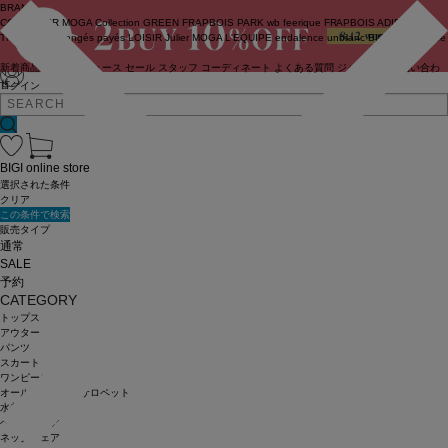
BRAND
COUTURIER
MOGA Collection
GREEN
FRAPBOIS PARK
wb
feerique
FRAPBOIS
ADIEU
TRISTESSE
congés payés
LOISIR
Julier
MOGA
L'EQUIPE
endalence
unbilanc
BIGI online store
新着商品
(ライブ)
ニュース
セール
スタッフ
コーディネート
よくある質問
ジャーナル
お問い合わ
せ
ログイン
BIGI online store
選択された条件
クリア
この条件で検索
販売タイプ
通常
SALE
予約
CATEGORY
トップス
アウター
パンツ
スカート
ワンピース
オールインワン・サロペット
水着
ヘッドウェア
ネックウェア