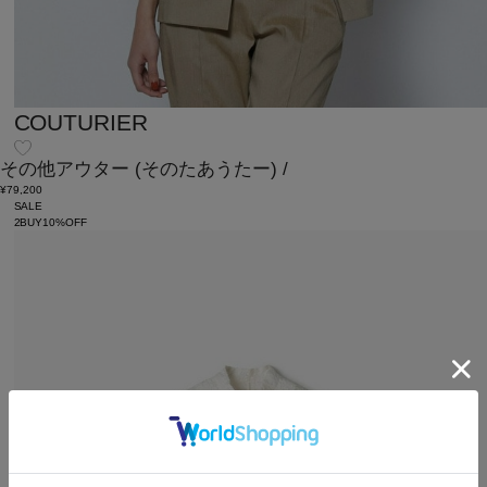
COUTURIER
その他アウター
(そのたあうたー)
/
¥79,200
SALE
2BUY10%OFF