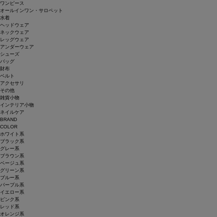
ワンピース
オールインワン・サロペット
水着
ヘッドウェア
ネックウェア
レッグウェア
アンダーウェア
シューズ
バッグ
財布
ベルト
アクセサリ
その他
雑貨小物
インテリア小物
ネイルケア
BRAND
COLOR
ホワイト系
ブラック系
グレー系
ブラウン系
ベージュ系
グリーン系
ブルー系
パープル系
イエロー系
ピンク系
レッド系
オレンジ系