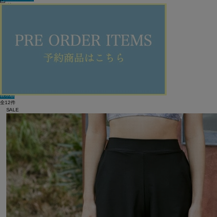
60件
新着順
単色表示
絞り込む
表示順
全12件
SALE