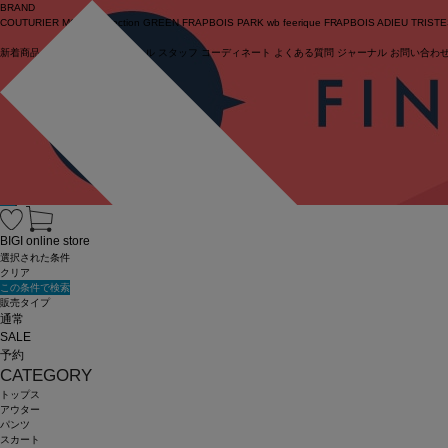
BRAND
COUTURIER
MOGA Collection
GREEN
FRAPBOIS PARK
wb
feerique
FRAPBOIS
ADIEU TRIST
新着商品
(ライブ)
ニュース
セール
スタッフ
コーディネート
よくある質問
ジャーナル
お問い合わ
ログイン
BIGI online store
選択された条件
クリア
この条件で検索
販売タイプ
通常
SALE
予約
CATEGORY
トップス
アウター
パンツ
スカート