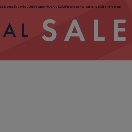
ESSE
congés payés
LOISIR
Julier
MOGA
L'EQUIPE
endalence
unbilanc
BIGI online store
せ