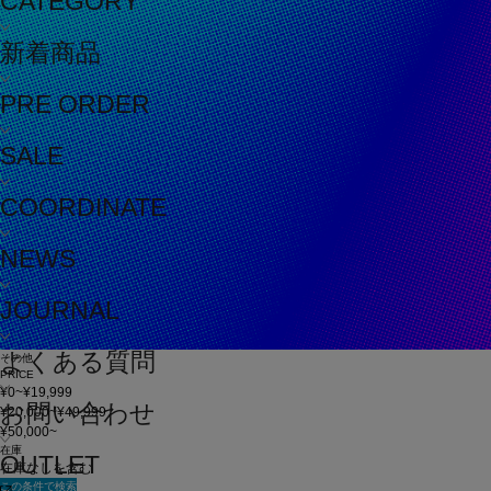
CATEGORY
新着商品
PRE ORDER
SALE
COORDINATE
NEWS
JOURNAL
よくある質問
その他
PRICE
¥0~¥19,999
お問い合わせ
¥20,000~¥49,999
¥50,000~
在庫
OUTLET
在庫なしを含む
この条件で検索