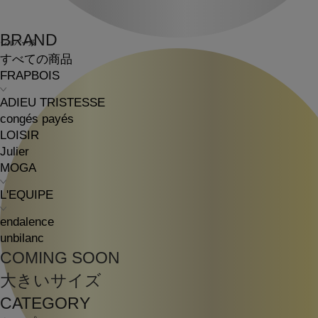
BRAND
シルバー系
すべての商品
FRAPBOIS
ADIEU TRISTESSE
congés payés
LOISIR
Julier
MOGA
L'EQUIPE
endalence
unbilanc
COMING SOON
大きいサイズ
CATEGORY