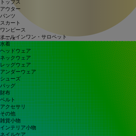
トップス
アウター
パンツ
スカート
ワンピース
オールインワン・サロペット
ゴールド系
水着
ヘッドウェア
ネックウェア
レッグウェア
アンダーウェア
シューズ
バッグ
財布
ベルト
アクセサリ
その他
雑貨小物
インテリア小物
ネイルケア