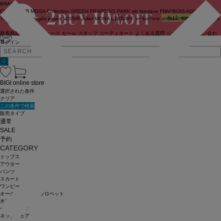
BRAND
COUTURIER
MOGA Collection
GREEN
FRAPBOIS PARK
wb
feerique
FRAPBOIS
ADIEU
TRISTESSE
congés payés
LOISIR
Julier
MOGA
L'EQUIPE
endalence
unbilanc
BIGI online store
新着商品
(ライブ)
ニュース
セール
スタッフ
コーディネート
よくある質問
ジャーナル
お問い合わ
せ
ログイン
BIGI online store
選択された条件
クリア
この条件で検索
販売タイプ
通常
SALE
予約
CATEGORY
トップス
アウター
パンツ
スカート
ワンピース
オールインワン・サロペット
水着
ヘッドウェア
ネックウェア