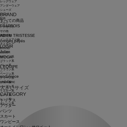
レッグウェア
アンダーウェア
シューズ
BRAND
バッグ
財布
すべての商品
ベルト
FRAPBOIS
アクセサリ
その他
ADIEU TRISTESSE
雑貨小物
インテリア小物
congés payés
ネイルケア
LOISIR
BRAND
Julier
COLOR
ホワイト系
MOGA
ブラック系
グレー系
L'EQUIPE
ブラウン系
ベージュ系
endalence
グリーン系
unbilanc
ブルー系
パープル系
大きいサイズ
イエロー系
CATEGORY
ピンク系
レッド系
トップス
オレンジ系
アウター
パンツ
スカート
ワンピース