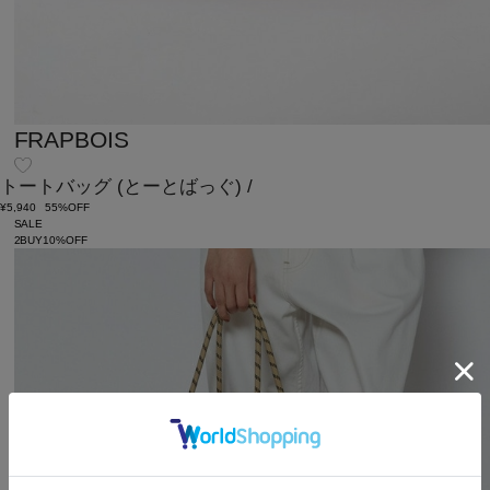
FRAPBOIS
トートバッグ
(とーとばっぐ)
/
¥5,940
55%OFF
SALE
2BUY10%OFF