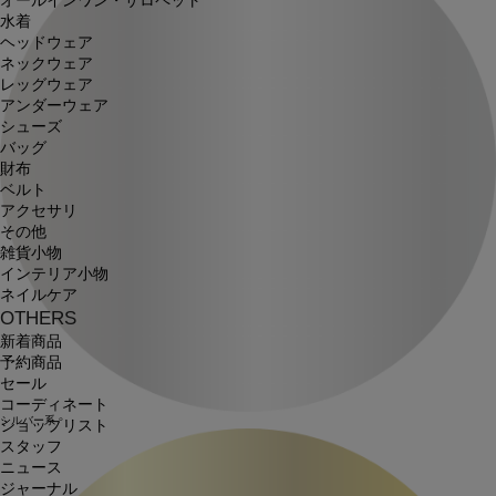
オールインワン・サロペット
水着
ヘッドウェア
ネックウェア
レッグウェア
アンダーウェア
シューズ
バッグ
財布
ベルト
アクセサリ
その他
雑貨小物
インテリア小物
ネイルケア
OTHERS
新着商品
予約商品
セール
コーディネート
シルバー系
ショップリスト
スタッフ
ニュース
ジャーナル