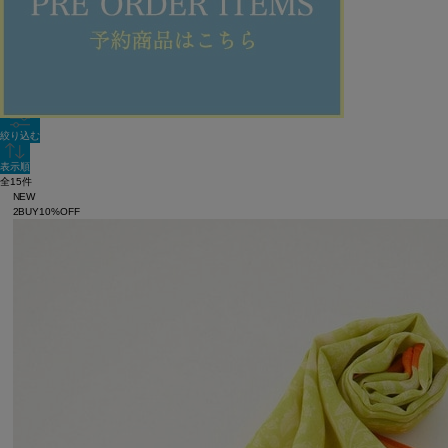
新着順
単色表示
絞り込む
表示順
全15件
NEW
2BUY10%OFF