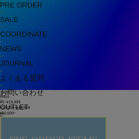
PRE ORDER
SALE
COORDINATE
NEWS
JOURNAL
よくある質問
お問い合わせ
その他
PRICE
¥0~¥19,999
OUTLET
¥20,000~¥49,999
¥50,000~
在庫
在庫なしを含む
この条件で検索
60件