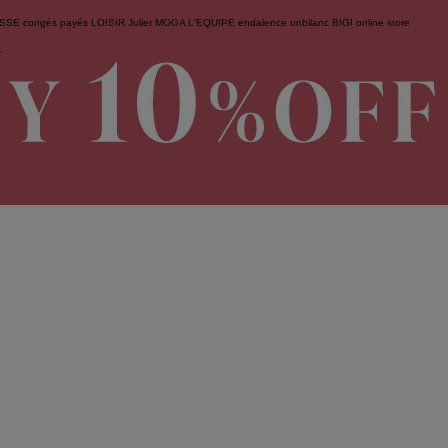
ESSE
congés payés
LOISIR
Julier
MOGA
L'EQUIPE
endalence
unbilanc
BIGI online store
せ