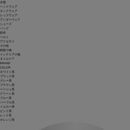
水着
ヘッドウェア
ネックウェア
レッグウェア
アンダーウェア
シューズ
バッグ
財布
ベルト
アクセサリ
その他
雑貨小物
インテリア小物
ネイルケア
BRAND
COLOR
ホワイト系
ブラック系
グレー系
ブラウン系
ベージュ系
グリーン系
ブルー系
パープル系
イエロー系
ピンク系
レッド系
オレンジ系