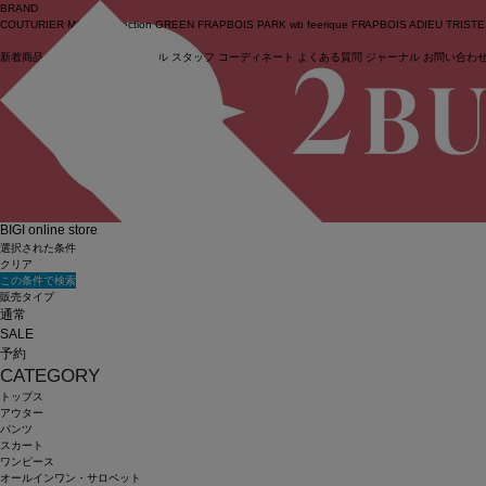
BRAND
COUTURIER
MOGA Collection
GREEN
FRAPBOIS PARK
wb
feerique
FRAPBOIS
ADIEU TRIST
新着商品
(ライブ)
ニュース
セール
スタッフ
コーディネート
よくある質問
ジャーナル
お問い合わ
ログイン
BIGI online store
選択された条件
クリア
この条件で検索
販売タイプ
通常
SALE
予約
CATEGORY
トップス
アウター
パンツ
スカート
ワンピース
オールインワン・サロペット