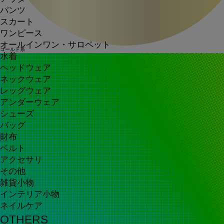
パンツ
スカート
ワンピース
オールインワン・サロペット
ゴールド系
水着
ヘッドウェア
ネックウェア
レッグウェア
アンダーウェア
シューズ
バッグ
財布
ベルト
アクセサリ
その他
雑貨小物
インテリア小物
ネイルケア
OTHERS