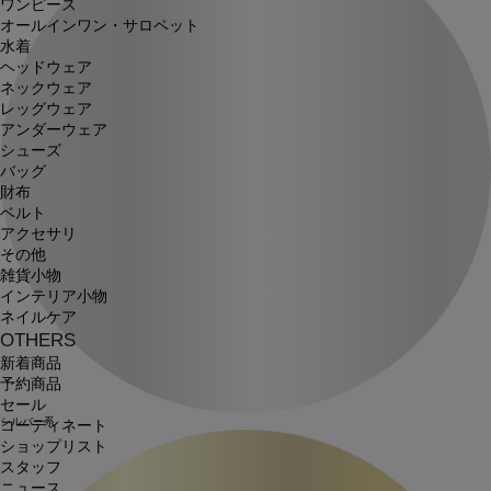
ワンピース
オールインワン・サロペット
水着
ヘッドウェア
ネックウェア
レッグウェア
アンダーウェア
シューズ
バッグ
財布
ベルト
アクセサリ
その他
雑貨小物
インテリア小物
ネイルケア
OTHERS
新着商品
予約商品
セール
シルバー系
コーディネート
ショップリスト
スタッフ
ニュース