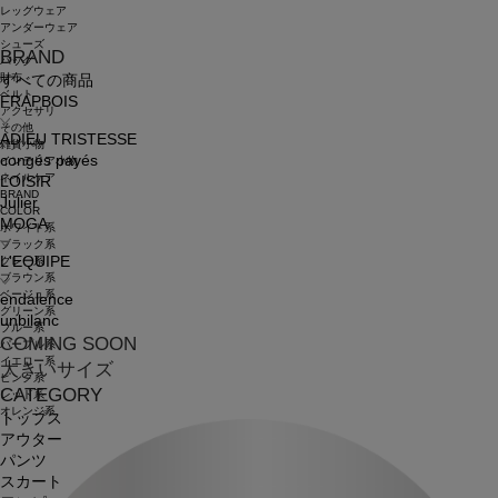
レッグウェア
アンダーウェア
シューズ
BRAND
バッグ
財布
すべての商品
ベルト
FRAPBOIS
アクセサリ
その他
ADIEU TRISTESSE
雑貨小物
congés payés
インテリア小物
ネイルケア
LOISIR
BRAND
Julier
COLOR
MOGA
ホワイト系
ブラック系
L'EQUIPE
グレー系
ブラウン系
ベージュ系
endalence
グリーン系
unbilanc
ブルー系
COMING SOON
パープル系
イエロー系
大きいサイズ
ピンク系
CATEGORY
レッド系
オレンジ系
トップス
アウター
パンツ
スカート