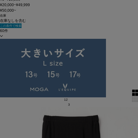
¥20,000~¥49,999
¥50,000~
在庫
在庫なしを含む
この条件で検索
60件
新着順
単色表示
絞り込む
表示順
全173 件中 121 ～ 173 件
1
2
3