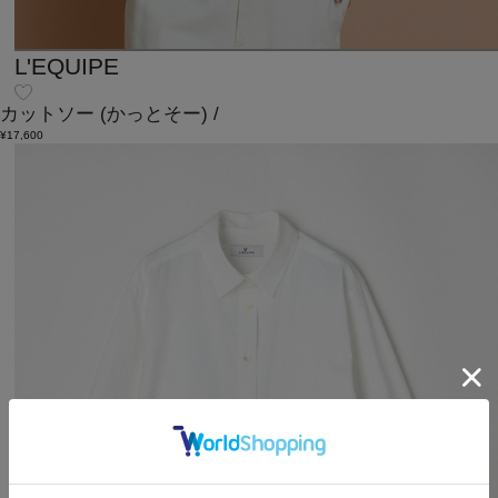
L'EQUIPE
カットソー
(かっとそー)
/
¥17,600