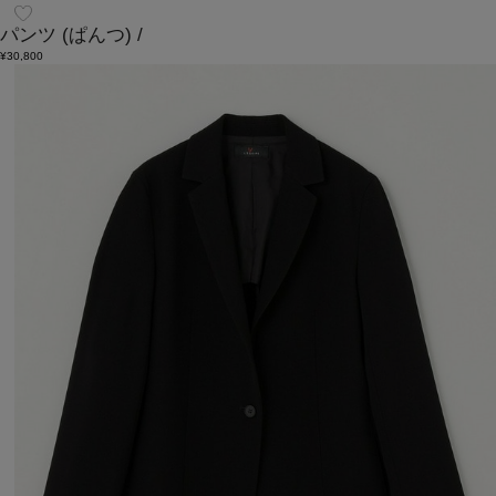
パンツ
(ぱんつ)
/
¥30,800