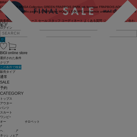
BRAND
COUTURIER
MOGA Collection
GREEN
FRAPBOIS PARK
wb
feerique
FRAPBOIS
ADIEU
TRISTESSE
congés payés
LOISIR
Julier
MOGA
L'EQUIPE
endalence
unbilanc
BIGI online store
新着商品
(ライブ)
ニュース
セール
スタッフ
コーディネート
よくある質問
ジャーナル
お問い合わ
せ
ログイン
BIGI online store
選択された条件
クリア
この条件で検索
販売タイプ
通常
SALE
予約
CATEGORY
トップス
アウター
パンツ
スカート
ワンピース
オールインワン・サロペット
水着
ヘッドウェア
ネックウェア