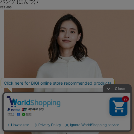
パンツ
(ぱんつ)
/
¥37,400