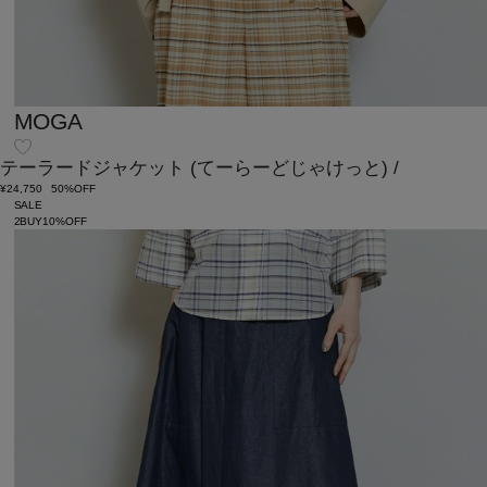
MOGA
テーラードジャケット
(てーらーどじゃけっと)
/
¥24,750
50%OFF
SALE
2BUY10%OFF