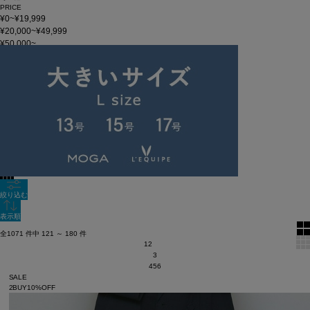
PRICE
¥0~¥19,999
¥20,000~¥49,999
¥50,000~
在庫
在庫なしを含む
この条件で検索
60件
新着順
単色表示
絞り込む
表示順
全1071 件中 121 ～ 180 件
1
2
3
4
5
6
SALE
2BUY10%OFF