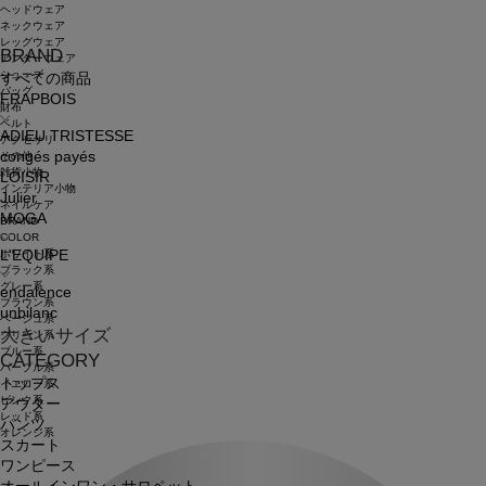
ヘッドウェア
ネックウェア
レッグウェア
BRAND
アンダーウェア
シューズ
すべての商品
バッグ
FRAPBOIS
財布
ベルト
ADIEU TRISTESSE
アクセサリ
congés payés
その他
雑貨小物
LOISIR
インテリア小物
Julier
ネイルケア
MOGA
BRAND
COLOR
ホワイト系
L'EQUIPE
ブラック系
グレー系
endalence
ブラウン系
unbilanc
ベージュ系
大きいサイズ
グリーン系
ブルー系
CATEGORY
パープル系
トップス
イエロー系
ピンク系
アウター
レッド系
パンツ
オレンジ系
スカート
ワンピース