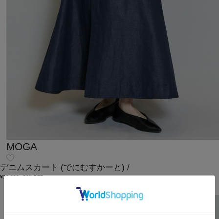
MOGA
デニムスカート
(でにむすかーと)
/
¥19,800
50%OFF
SALE
2BUY10%OFF