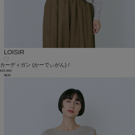
LOISIR
カーディガン
(かーでぃがん)
/
¥25,960
NEW