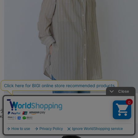
LOISIR
チュニック
(ちゅにっく)
/
¥20,900
NEW