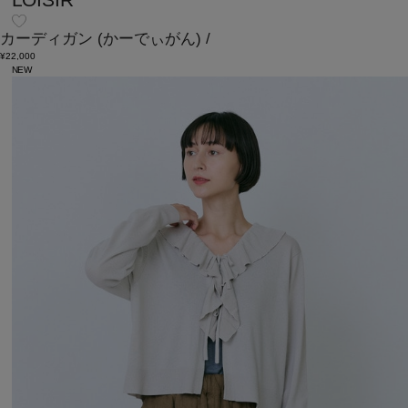
カーディガン
(かーでぃがん)
/
¥22,000
NEW