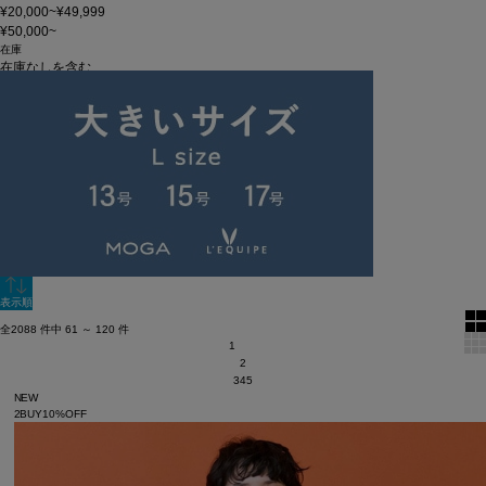
¥20,000~¥49,999
¥50,000~
在庫
在庫なしを含む
この条件で検索
60件
新着順
単色表示
絞り込む
表示順
全2088 件中 61 ～ 120 件
1
2
3
4
5
NEW
2BUY10%OFF