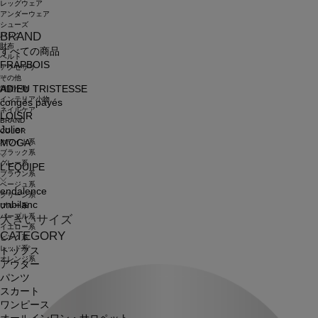
レッグウェア
アンダーウェア
シューズ
BRAND
バッグ
財布
すべての商品
ベルト
FRAPBOIS
アクセサリ
その他
ADIEU TRISTESSE
雑貨小物
インテリア小物
congés payés
ネイルケア
LOISIR
BRAND
Julier
COLOR
ホワイト系
MOGA
ブラック系
グレー系
L'EQUIPE
ブラウン系
ベージュ系
endalence
グリーン系
unbilanc
ブルー系
パープル系
大きいサイズ
イエロー系
CATEGORY
ピンク系
レッド系
トップス
オレンジ系
アウター
パンツ
スカート
ワンピース