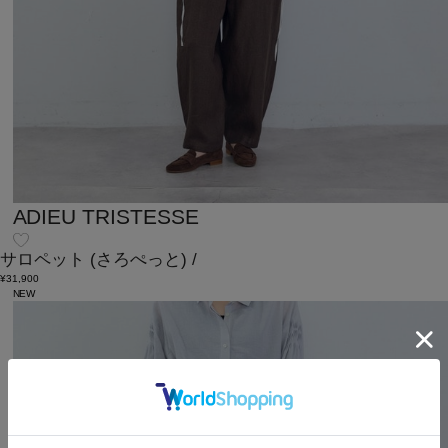
ADIEU TRISTESSE
サロペット
(さろぺっと)
/
¥31,900
NEW