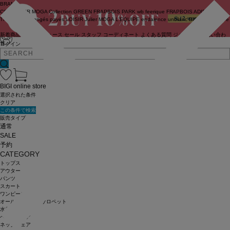
BRAND
COUTURIER
MOGA Collection
GREEN
FRAPBOIS PARK
wb
feerique
FRAPBOIS
ADIEU
TRISTESSE
congés payés
LOISIR
Julier
MOGA
L'EQUIPE
endalence
unbilanc
BIGI online store
新着商品
(ライブ)
ニュース
セール
スタッフ
コーディネート
よくある質問
ジャーナル
お問い合わ
せ
ログイン
BIGI online store
選択された条件
クリア
この条件で検索
販売タイプ
通常
SALE
予約
CATEGORY
トップス
アウター
パンツ
スカート
ワンピース
オールインワン・サロペット
水着
ヘッドウェア
ネックウェア