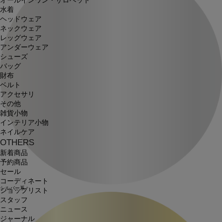
オールインワン・サロペット
水着
ヘッドウェア
ネックウェア
レッグウェア
アンダーウェア
シューズ
バッグ
財布
ベルト
アクセサリ
その他
雑貨小物
インテリア小物
ネイルケア
OTHERS
新着商品
予約商品
セール
コーディネート
シルバー系
ショップリスト
スタッフ
ニュース
ジャーナル