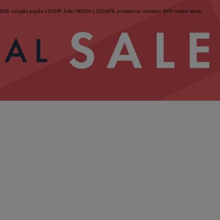
ESSE
congés payés
LOISIR
Julier
MOGA
L'EQUIPE
endalence
unbilanc
BIGI online store
せ