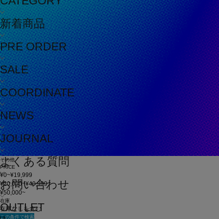
CATEGORY
新着商品
PRE ORDER
SALE
COORDINATE
NEWS
JOURNAL
よくある質問
その他
PRICE
¥0~¥19,999
お問い合わせ
¥20,000~¥49,999
¥50,000~
在庫
OUTLET
在庫なしを含む
この条件で検索