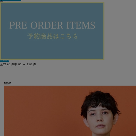
60件
新着順
単色表示
絞り込む
表示順
全2120 件中 61 ～ 120 件
NEW