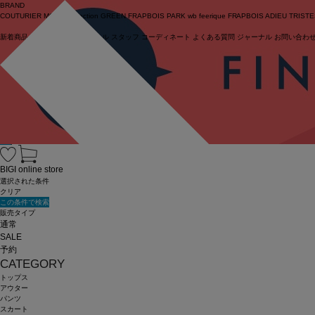
BRAND
COUTURIER
MOGA Collection
GREEN
FRAPBOIS PARK
wb
feerique
FRAPBOIS
ADIEU TRIST
新着商品
(ライブ)
ニュース
セール
スタッフ
コーディネート
よくある質問
ジャーナル
お問い合わ
ログイン
BIGI online store
選択された条件
クリア
この条件で検索
販売タイプ
通常
SALE
予約
CATEGORY
トップス
アウター
パンツ
スカート