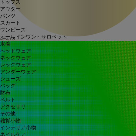
トップス
アウター
パンツ
スカート
ワンピース
オールインワン・サロペット
ゴールド系
水着
ヘッドウェア
ネックウェア
レッグウェア
アンダーウェア
シューズ
バッグ
財布
ベルト
アクセサリ
その他
雑貨小物
インテリア小物
ネイルケア