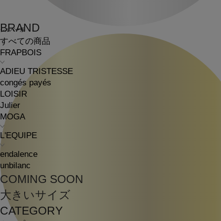
BRAND
シルバー系
すべての商品
FRAPBOIS
ADIEU TRISTESSE
congés payés
LOISIR
Julier
MOGA
L'EQUIPE
endalence
unbilanc
COMING SOON
大きいサイズ
CATEGORY