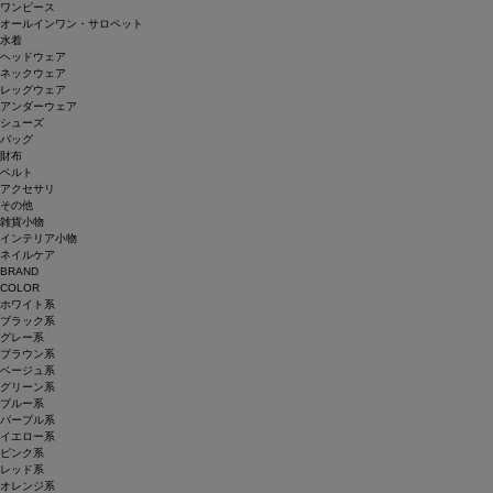
ワンピース
オールインワン・サロペット
水着
ヘッドウェア
ネックウェア
レッグウェア
アンダーウェア
シューズ
バッグ
財布
ベルト
アクセサリ
その他
雑貨小物
インテリア小物
ネイルケア
BRAND
COLOR
ホワイト系
ブラック系
グレー系
ブラウン系
ベージュ系
グリーン系
ブルー系
パープル系
イエロー系
ピンク系
レッド系
オレンジ系