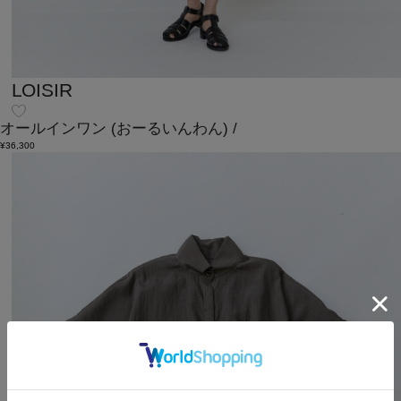
LOISIR
オールインワン
(おーるいんわん)
/
¥36,300