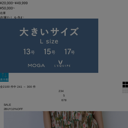
¥20,000~¥49,999
¥50,000~
在庫
在庫なしを含む
この条件で検索
60件
新着順
単色表示
絞り込む
表示順
全2100 件中 241 ～ 300 件
2
3
4
5
6
7
8
SALE
2BUY10%OFF