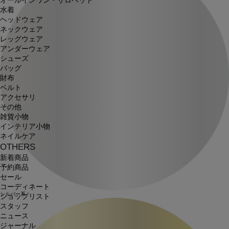
オールインワン・サロペット
水着
ヘッドウェア
ネックウェア
レッグウェア
アンダーウェア
シューズ
バッグ
財布
ベルト
アクセサリ
その他
雑貨小物
インテリア小物
ネイルケア
OTHERS
新着商品
予約商品
セール
コーディネート
シルバー系
ショップリスト
スタッフ
ニュース
ジャーナル