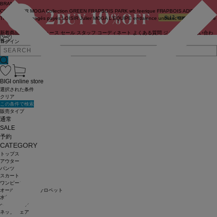
BRAND
COUTURIER
MOGA Collection
GREEN
FRAPBOIS PARK
wb
feerique
FRAPBOIS
ADIEU
TRISTESSE
congés payés
LOISIR
Julier
MOGA
L'EQUIPE
endalence
unbilanc
BIGI online store
新着商品
(ライブ)
ニュース
セール
スタッフ
コーディネート
よくある質問
ジャーナル
お問い合わ
せ
ログイン
BIGI online store
選択された条件
クリア
この条件で検索
販売タイプ
通常
SALE
予約
CATEGORY
トップス
アウター
パンツ
スカート
ワンピース
オールインワン・サロペット
水着
ヘッドウェア
ネックウェア