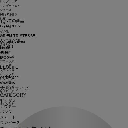
レッグウェア
アンダーウェア
シューズ
BRAND
バッグ
財布
すべての商品
ベルト
FRAPBOIS
アクセサリ
その他
ADIEU TRISTESSE
雑貨小物
インテリア小物
congés payés
ネイルケア
LOISIR
BRAND
Julier
COLOR
ホワイト系
MOGA
ブラック系
グレー系
L'EQUIPE
ブラウン系
ベージュ系
endalence
グリーン系
unbilanc
ブルー系
パープル系
大きいサイズ
イエロー系
CATEGORY
ピンク系
レッド系
トップス
オレンジ系
アウター
パンツ
スカート
ワンピース