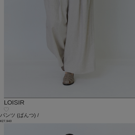
LOISIR
パンツ
(ぱんつ)
/
¥27,940