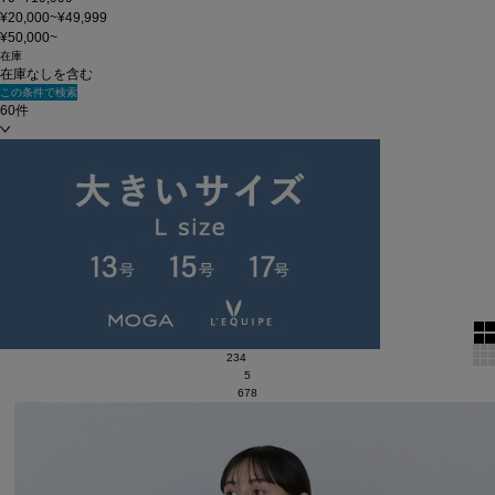
¥20,000~¥49,999
¥50,000~
在庫
在庫なしを含む
この条件で検索
60件
新着順
単色表示
絞り込む
表示順
全2111 件中 241 ～ 300 件
2
3
4
5
6
7
8