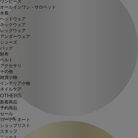
ワンピース
オールインワン・サロペット
水着
ヘッドウェア
ネックウェア
レッグウェア
アンダーウェア
シューズ
バッグ
財布
ベルト
アクセサリ
その他
雑貨小物
インテリア小物
ネイルケア
OTHERS
新着商品
予約商品
セール
シルバー系
コーディネート
ショップリスト
スタッフ
ニュース