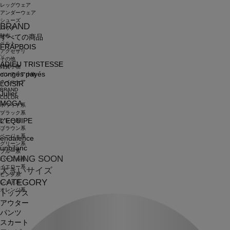
レッグウェア
アンダーウェア
シューズ
BRAND
バッグ
財布
すべての商品
ベルト
FRAPBOIS
アクセサリ
その他
ADIEU TRISTESSE
雑貨小物
congés payés
インテリア小物
ネイルケア
LOISIR
BRAND
Julier
COLOR
MOGA
ホワイト系
ブラック系
L'EQUIPE
グレー系
ブラウン系
ベージュ系
endalence
グリーン系
unbilanc
ブルー系
COMING SOON
パープル系
イエロー系
大きいサイズ
ピンク系
CATEGORY
レッド系
オレンジ系
トップス
アウター
パンツ
スカート