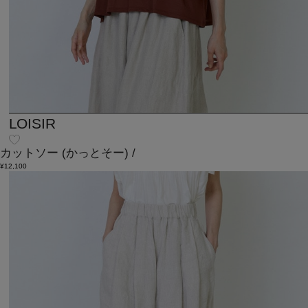
LOISIR
カットソー
(かっとそー)
/
¥12,100