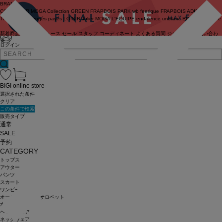
BRAND
COUTURIER
MOGA Collection
GREEN
FRAPBOIS PARK
wb
feerique
FRAPBOIS
ADIEU
TRISTESSE
congés payés
LOISIR
Julier
MOGA
L'EQUIPE
endalence
unbilanc
BIGI online store
新着商品
(ライブ)
ニュース
セール
スタッフ
コーディネート
よくある質問
ジャーナル
お問い合わ
せ
ログイン
BIGI online store
選択された条件
クリア
この条件で検索
販売タイプ
通常
SALE
予約
CATEGORY
トップス
アウター
パンツ
スカート
ワンピース
オールインワン・サロペット
水着
ヘッドウェア
ネックウェア