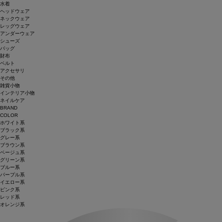
水着
ヘッドウェア
ネックウェア
レッグウェア
アンダーウェア
シューズ
バッグ
財布
ベルト
アクセサリ
その他
雑貨小物
インテリア小物
ネイルケア
BRAND
COLOR
ホワイト系
ブラック系
グレー系
ブラウン系
ベージュ系
グリーン系
ブルー系
パープル系
イエロー系
ピンク系
レッド系
オレンジ系