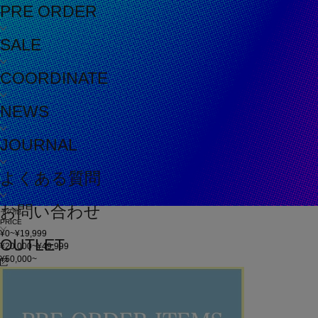
PRE ORDER
SALE
COORDINATE
NEWS
JOURNAL
よくある質問
お問い合わせ
その他
PRICE
¥0~¥19,999
OUTLET
¥20,000~¥49,999
¥50,000~
在庫
在庫なしを含む
この条件で検索
60件