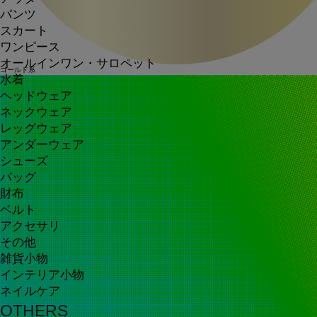
パンツ
スカート
ワンピース
オールインワン・サロペット
ゴールド系
水着
ヘッドウェア
ネックウェア
レッグウェア
アンダーウェア
シューズ
バッグ
財布
ベルト
アクセサリ
その他
雑貨小物
インテリア小物
ネイルケア
OTHERS