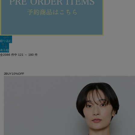
新着順
単色表示
絞り込む
表示順
全2086 件中 121 ～ 180 件
2BUY10%OFF