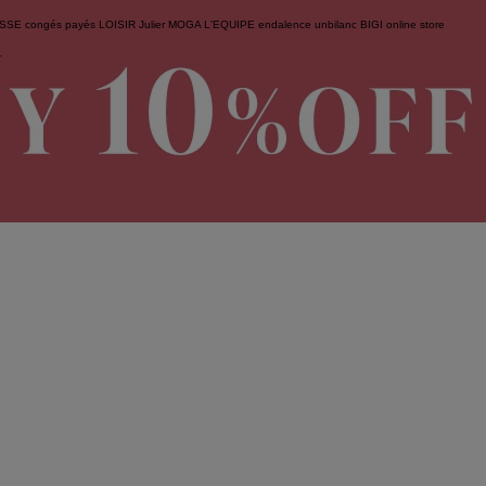
ESSE
congés payés
LOISIR
Julier
MOGA
L'EQUIPE
endalence
unbilanc
BIGI online store
せ