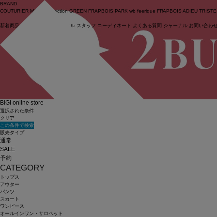
BRAND
COUTURIER
MOGA Collection
GREEN
FRAPBOIS PARK
wb
feerique
FRAPBOIS
ADIEU TRIST
新着商品
(ライブ)
ニュース
セール
スタッフ
コーディネート
よくある質問
ジャーナル
お問い合わ
ログイン
BIGI online store
選択された条件
クリア
この条件で検索
販売タイプ
通常
SALE
予約
CATEGORY
トップス
アウター
パンツ
スカート
ワンピース
オールインワン・サロペット