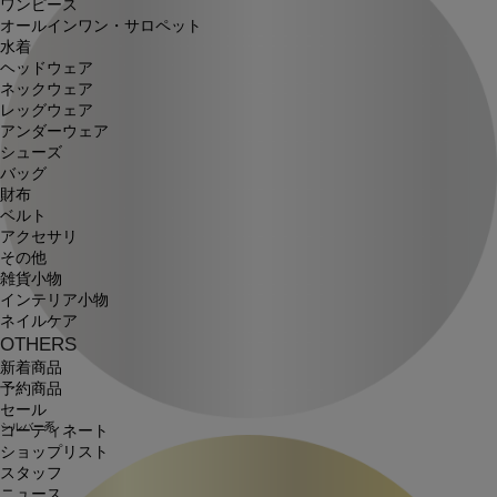
ワンピース
オールインワン・サロペット
水着
ヘッドウェア
ネックウェア
レッグウェア
アンダーウェア
シューズ
バッグ
財布
ベルト
アクセサリ
その他
雑貨小物
インテリア小物
ネイルケア
OTHERS
新着商品
予約商品
セール
シルバー系
コーディネート
ショップリスト
スタッフ
ニュース