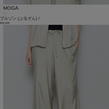
MOGA
ブルゾン
(ぶるぞん)
/
¥35,200