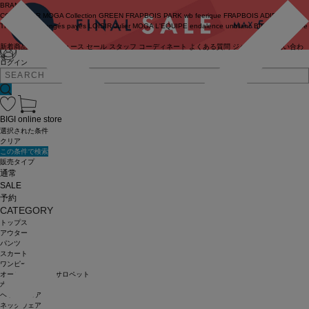
BRAND
COUTURIER
MOGA Collection
GREEN
FRAPBOIS PARK
wb
feerique
FRAPBOIS
ADIEU
TRISTESSE
congés payés
LOISIR
Julier
MOGA
L'EQUIPE
endalence
unbilanc
BIGI online store
新着商品
(ライブ)
ニュース
セール
スタッフ
コーディネート
よくある質問
ジャーナル
お問い合わ
せ
ログイン
BIGI online store
選択された条件
クリア
この条件で検索
販売タイプ
通常
SALE
予約
CATEGORY
トップス
アウター
パンツ
スカート
ワンピース
オールインワン・サロペット
水着
ヘッドウェア
ネックウェア