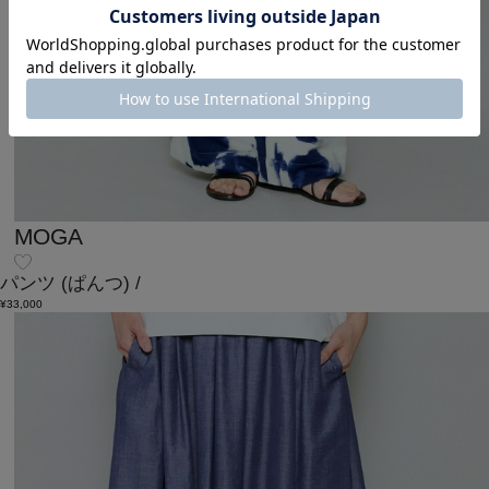
MOGA
パンツ
(ぱんつ)
/
¥33,000