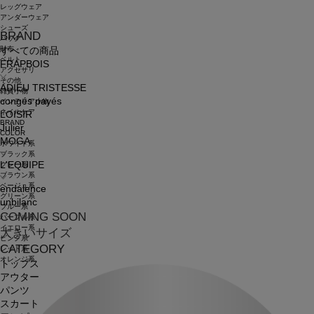
レッグウェア
アンダーウェア
シューズ
BRAND
バッグ
財布
すべての商品
ベルト
FRAPBOIS
アクセサリ
その他
ADIEU TRISTESSE
雑貨小物
congés payés
インテリア小物
ネイルケア
LOISIR
BRAND
Julier
COLOR
MOGA
ホワイト系
ブラック系
L'EQUIPE
グレー系
ブラウン系
ベージュ系
endalence
グリーン系
unbilanc
ブルー系
COMING SOON
パープル系
イエロー系
大きいサイズ
ピンク系
CATEGORY
レッド系
オレンジ系
トップス
アウター
パンツ
スカート