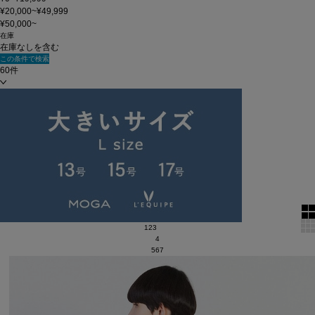
¥20,000~¥49,999
¥50,000~
在庫
在庫なしを含む
この条件で検索
60件
新着順
単色表示
絞り込む
表示順
全2107 件中 181 ～ 240 件
1
2
3
4
5
6
7